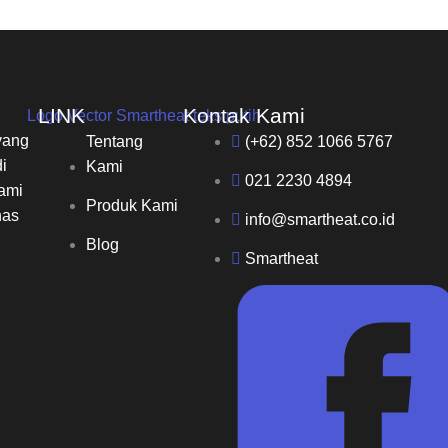
LINK
Kontak Kami
yang
Tentang
(+62) 852 1066 5767
i
Kami
021 2230 4894
ami
Produk Kami
nas
info@smartheat.co.id
Blog
Smartheat