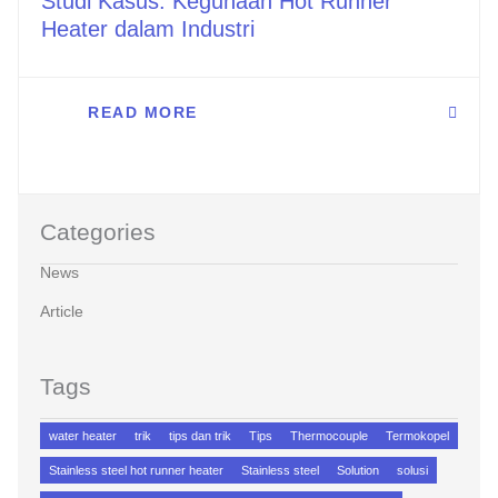
Studi Kasus: Kegunaan Hot Runner
Heater dalam Industri
READ MORE
Categories
News
Article
Tags
water heater
trik
tips dan trik
Tips
Thermocouple
Termokopel
Stainless steel hot runner heater
Stainless steel
Solution
solusi