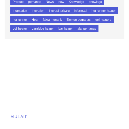
Product
pemanas
News
new
Knowledge
knowlage
Inspiration
Inovation
inovasi terbaru
informasi
hot runner heater
hot runner
Heat
fakta menarik
Elemen pemanas
coil heaters
coil heater
cartridge heater
bar heater
alat pemanas
HUBUNGI KAMI
Dapatkan Elemen Pemanas Kebutuhan
Anda Sekarang!
Kami dapat memenuhi kebutuhan pelanggan kami di seluruh
Indonesia dan Asia Tenggara dengan cepat dan efisien.
MULAI