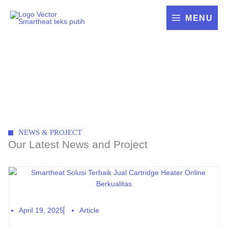
Skip
to
MENU
content
informasi
NEWS & PROJECT
Our Latest News and Project
April 19, 2025
Article