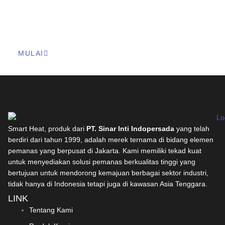
Anda Sekarang!
Kami dapat memenuhi kebutuhan pelanggan kami di seluruh
Indonesia dan Asia Tenggara dengan cepat dan efisien.
MULAI
Smart Heat, produk dari
PT. Sinar Inti Indopersada
yang telah
berdiri dari tahun 1999, adalah merek ternama di bidang elemen
pemanas yang berpusat di Jakarta. Kami memiliki tekad kuat
untuk menyediakan solusi pemanas berkualitas tinggi yang
bertujuan untuk mendorong kemajuan berbagai sektor industri,
tidak hanya di Indonesia tetapi juga di kawasan Asia Tenggara.
LINK
Tentang Kami