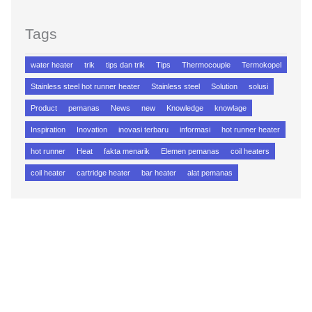
Tags
water heater
trik
tips dan trik
Tips
Thermocouple
Termokopel
Stainless steel hot runner heater
Stainless steel
Solution
solusi
Product
pemanas
News
new
Knowledge
knowlage
Inspiration
Inovation
inovasi terbaru
informasi
hot runner heater
hot runner
Heat
fakta menarik
Elemen pemanas
coil heaters
coil heater
cartridge heater
bar heater
alat pemanas
HUBUNGI KAMI
Dapatkan Elemen Pemanas Kebutuhan