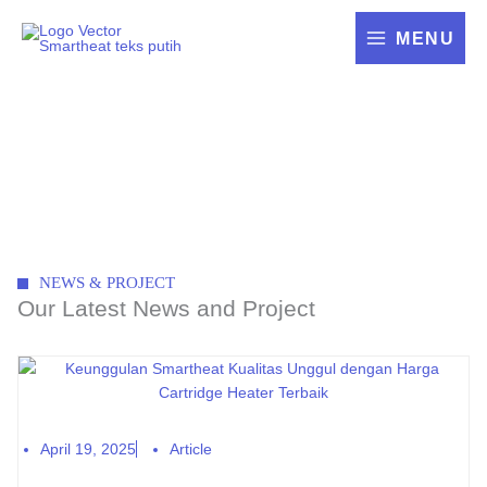
Skip
to
MENU
content
News
NEWS & PROJECT
Our Latest News and Project
April 19, 2025
Article